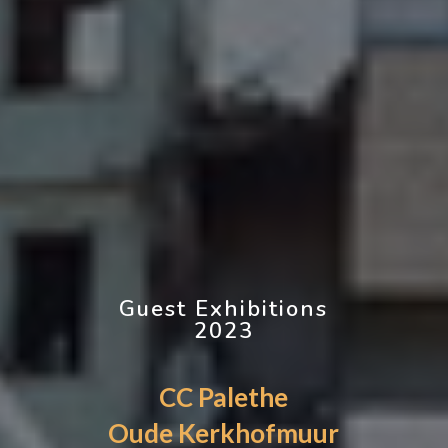
Guest Exhibitions
2023
CC Palethe​
Oude Kerkhofmuur