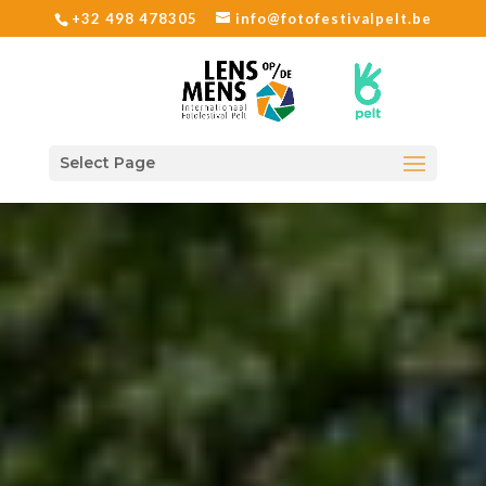
+32 498 478305
info@fotofestivalpelt.be
Select Page